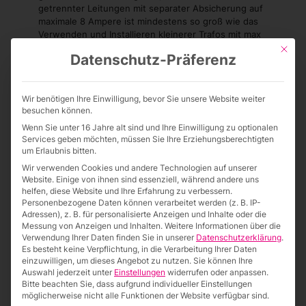
getrennter Leitungen mit separater Absicherung auf
maximale 8 Ampere ist mindestens so groß wie das
Verwenden und Installieren kleinerer Trafos mit max
100W = 8Ampere. Diese sind von ihren Leistungen
Mit die
Datenschutz-Präferenz
jeodch schon auf maximal 8 Ampere begrenzt und
benötigen keine weitere Absicherung. Ein absoluter
Sicherheitsvorteil!
Wir benötigen Ihre Einwilligung, bevor Sie unsere Website weiter
Für Interessierte haben wir alle Informationen in
besuchen können.
leicht verständlicher Form einmal in einem pdf
Wenn Sie unter 16 Jahre alt sind und Ihre Einwilligung zu optionalen
zusammengefasst. Hier gibt’s auch noch
Services geben möchten, müssen Sie Ihre Erziehungsberechtigten
Empfehlungen zu maximale Leitungslängen zwischen
um Erlaubnis bitten.
Trafostation und Lichtwerbeanlage, die immer mal
Wir verwenden Cookies und andere Technologien auf unserer
wieder für ein Projekt erfragt werden.
PDF
Website. Einige von ihnen sind essenziell, während andere uns
helfen, diese Website und Ihre Erfahrung zu verbessern.
Personenbezogene Daten können verarbeitet werden (z. B. IP-
Adressen), z. B. für personalisierte Anzeigen und Inhalte oder die
Messung von Anzeigen und Inhalten.
Weitere Informationen über die
Verwendung Ihrer Daten finden Sie in unserer
Datenschutzerklärung
.
Es besteht keine Verpflichtung, in die Verarbeitung Ihrer Daten
einzuwilligen, um dieses Angebot zu nutzen.
Sie können Ihre
Auswahl jederzeit unter
Einstellungen
widerrufen oder anpassen.
Bitte beachten Sie, dass aufgrund individueller Einstellungen
möglicherweise nicht alle Funktionen der Website verfügbar sind.