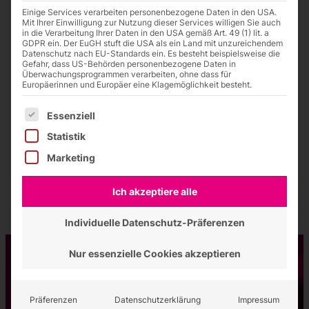
Einige Services verarbeiten personenbezogene Daten in den USA.
Details zum Beitrag:
Mit Ihrer Einwilligung zur Nutzung dieser Services willigen Sie auch
in die Verarbeitung Ihrer Daten in den USA gemäß Art. 49 (1) lit. a
Veröffentlicht am 1. Juni 2022
GDPR ein. Der EuGH stuft die USA als ein Land mit unzureichendem
Kategorie: Allgemein
Datenschutz nach EU-Standards ein. Es besteht beispielsweise die
Gefahr, dass US-Behörden personenbezogene Daten in
Jetzt Kontakt aufnehmen
Überwachungsprogrammen verarbeiten, ohne dass für
Europäerinnen und Europäer eine Klagemöglichkeit besteht.
Alle Neuigkeiten-Beiträge
Es folgt eine Liste der Service-Gruppen, für die eine Einwilligung
Essenziell
Statistik
Marketing
Ich akzeptiere alle
Individuelle Datenschutz-Präferenzen
Nur essenzielle Cookies akzeptieren
Kontakt aufnehmen
Wir beraten Sie gerne!
Präferenzen
Datenschutzerklärung
Impressum