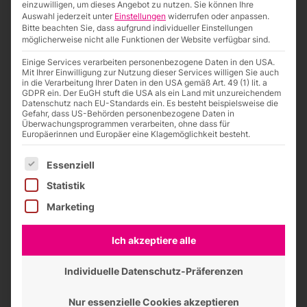
einzuwilligen, um dieses Angebot zu nutzen.
Sie können Ihre
Auswahl jederzeit unter
Einstellungen
widerrufen oder anpassen.
Bitte beachten Sie, dass aufgrund individueller Einstellungen
möglicherweise nicht alle Funktionen der Website verfügbar sind.
Einige Services verarbeiten personenbezogene Daten in den USA.
Mit Ihrer Einwilligung zur Nutzung dieser Services willigen Sie auch
in die Verarbeitung Ihrer Daten in den USA gemäß Art. 49 (1) lit. a
GDPR ein. Der EuGH stuft die USA als ein Land mit unzureichendem
Datenschutz nach EU-Standards ein. Es besteht beispielsweise die
Gefahr, dass US-Behörden personenbezogene Daten in
Überwachungsprogrammen verarbeiten, ohne dass für
Europäerinnen und Europäer eine Klagemöglichkeit besteht.
Es folgt eine Liste der Service-Gruppen, für die eine Einwilligung
Essenziell
Statistik
Ihr Projekt.
Marketing
In guten Händen.
Ich akzeptiere alle
100% CE-Konformität
Montageanleitung und Schaltplan
Individuelle Datenschutz-Präferenzen
Informationen zu LEDs und Trafos
Nur essenzielle Cookies akzeptieren