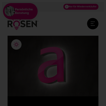
DE
EN
NL
Nur für Wiederverkäufer
Persönliche
Beratung