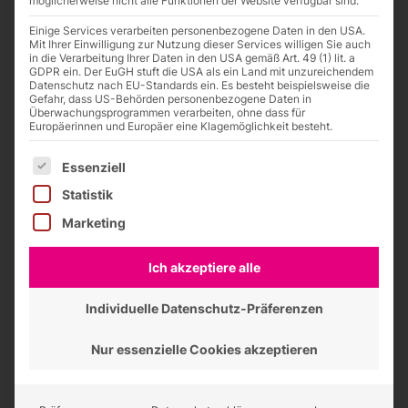
möglicherweise nicht alle Funktionen der Website verfügbar sind.
Einige Services verarbeiten personenbezogene Daten in den USA.
Mit Ihrer Einwilligung zur Nutzung dieser Services willigen Sie auch
in die Verarbeitung Ihrer Daten in den USA gemäß Art. 49 (1) lit. a
GDPR ein. Der EuGH stuft die USA als ein Land mit unzureichendem
Datenschutz nach EU-Standards ein. Es besteht beispielsweise die
Gefahr, dass US-Behörden personenbezogene Daten in
Überwachungsprogrammen verarbeiten, ohne dass für
Europäerinnen und Europäer eine Klagemöglichkeit besteht.
Ihr Projekt.
Es folgt eine Liste der Service-Gruppen, für die eine Einwilligung
Essenziell
In guten Händen.
Statistik
Marketing
100% CE-Konformität
Montageanleitung und Schaltplan
Informationen zu LEDs und Trafos
Ich akzeptiere alle
Neue Projektanfrage
Individuelle Datenschutz-Präferenzen
Nur essenzielle Cookies akzeptieren