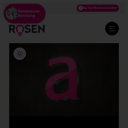
DE
EN
NL
Nur für Wiederverkäufer
Persönliche
Beratung