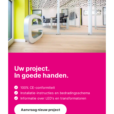
Uw project.
In goede handen.
100% CE-conformiteit
Installatie-instructies en bedradingsschema
Informatie over LED's en transformatoren
Aanvraag nieuw project