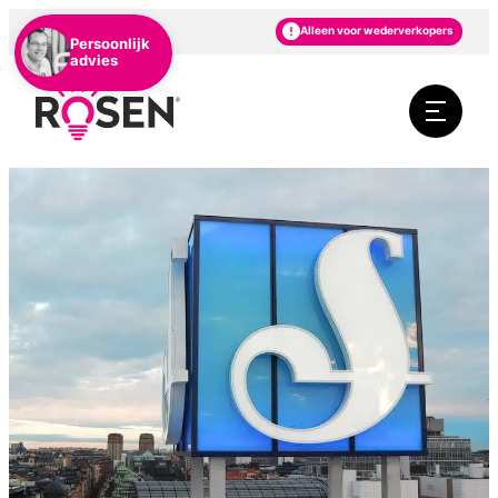
NL
DE
EN
Alleen voor wederverkopers
Persoonlijk
advies