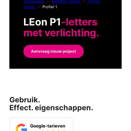
Startpagina
-
Verlichte letters
-
Profiel
letters
-
Profiel 1
LEon P1
-letters
met verlichting.
Aanvraag nieuw project
Gebruik.
Effect. eigenschappen.
Google-tarieven