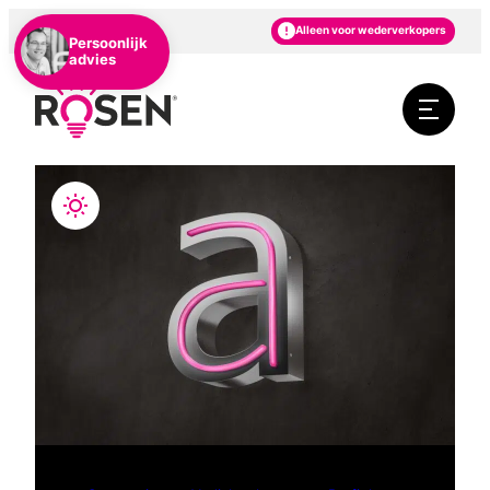
NL
DE
EN
Alleen voor wederverkopers
Persoonlijk
advies