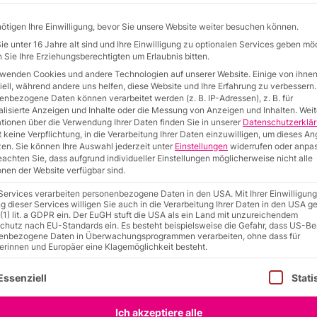
für ein Projekt erfragt werden.
PDF
ötigen Ihre Einwilligung, bevor Sie unsere Website weiter besuchen können.
e unter 16 Jahre alt sind und Ihre Einwilligung zu optionalen Services geben mö
Sie Ihre Erziehungsberechtigten um Erlaubnis bitten.
rwenden Cookies und andere Technologien auf unserer Website. Einige von ihnen
ell, während andere uns helfen, diese Website und Ihre Erfahrung zu verbessern.
enbezogene Daten können verarbeitet werden (z. B. IP-Adressen), z. B. für
alisierte Anzeigen und Inhalte oder die Messung von Anzeigen und Inhalten.
Weit
ationen über die Verwendung Ihrer Daten finden Sie in unserer
Datenschutzerklä
 keine Verpflichtung, in die Verarbeitung Ihrer Daten einzuwilligen, um dieses A
zen.
Sie können Ihre Auswahl jederzeit unter
Einstellungen
widerrufen oder anpa
eachten Sie, dass aufgrund individueller Einstellungen möglicherweise nicht alle
nen der Website verfügbar sind.
 Services verarbeiten personenbezogene Daten in den USA. Mit Ihrer Einwilligung
 dieser Services willigen Sie auch in die Verarbeitung Ihrer Daten in den USA 
 (1) lit. a GDPR ein. Der EuGH stuft die USA als ein Land mit unzureichendem
chutz nach EU-Standards ein. Es besteht beispielsweise die Gefahr, dass US-B
enbezogene Daten in Überwachungsprogrammen verarbeiten, ohne dass für
erinnen und Europäer eine Klagemöglichkeit besteht.
gt eine Liste der Service-Gruppen, für die eine Einwilligung erteilt 
Essenziell
Stati
Ich akzeptiere alle