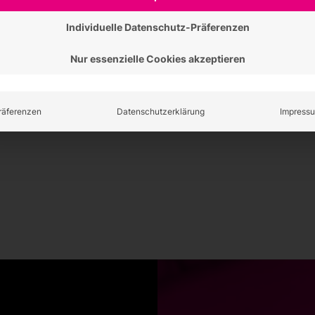
Individuelle Datenschutz-Präferenzen
Familienfest zum 50sten
Nur essenzielle Cookies akzeptieren
Ein großes Dankeschön an Mitarbeiter und
Familien Allen Grund zu Feiern hatte die…
weiterlesen
räferenzen
Datenschutzerklärung
Impress