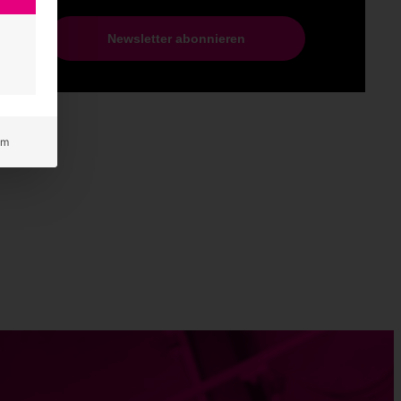
Voller Stolz: Unser neues
Corporate Design zum 50.
Geburtstag
Alles bleibt anders Am 18. April 1974 gründete
Wilhelm – Willi – Rosen…
weiterlesen
um