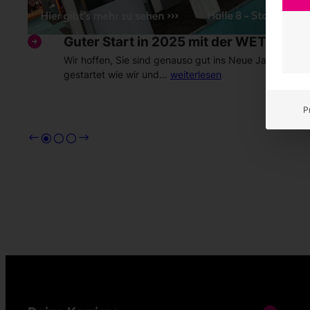
Guter Start in 2025 mit der WETEC
Wir hoffen, Sie sind genauso gut ins Neue Jahr
gestartet wie wir und…
weiterlesen
P