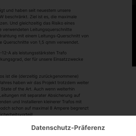
igt und haben seit neuestem unsere
 beschränkt. Ziel ist es, die maximale
en. Und gleichzeitig das Risiko eines
ie verwendeten Leitungsquerschnitte
drahtung mit einem Leitungs-Querschnitt von
se Querschnitte von 1,5 qmm verwendet.
2-A als leistungsstärksten Trafo
irkungsgrad, der für unsere Einsatzzwecke
fos ist die (derzeitig zurückgenommene)
ahres haben wir das Projekt trotzdem weiter
 State of the Art. Auch wenn weiterhin
 Leitungen mit separater Absicherung auf
den und Installieren kleinerer Trafos mit
jeodch schon auf maximal 8 Ampere begrenzt
cherheitsvorteil!
erständlicher Form einmal in einem pdf
Datenschutz-Präferenz
zu maximale Leitungslängen zwischen