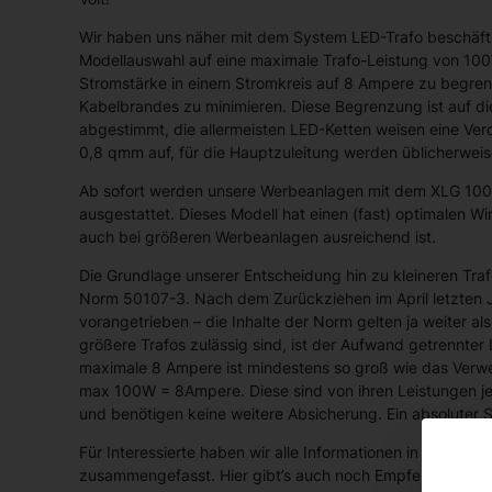
Wir haben uns näher mit dem System LED-Trafo beschäft
Modellauswahl auf eine maximale Trafo-Leistung von 100W
Stromstärke in einem Stromkreis auf 8 Ampere zu begrenz
Kabelbrandes zu minimieren. Diese Begrenzung ist auf d
abgestimmt, die allermeisten LED-Ketten weisen eine Ver
0,8 qmm auf, für die Hauptzuleitung werden üblicherwei
Ab sofort werden unsere Werbeanlagen mit dem XLG 100-1
ausgestattet. Dieses Modell hat einen (fast) optimalen W
auch bei größeren Werbeanlagen ausreichend ist.
Die Grundlage unserer Entscheidung hin zu kleineren Tra
Norm 50107-3. Nach dem Zurückziehen im April letzten J
vorangetrieben – die Inhalte der Norm gelten ja weiter als
größere Trafos zulässig sind, ist der Aufwand getrennter
maximale 8 Ampere ist mindestens so groß wie das Verwen
max 100W = 8Ampere. Diese sind von ihren Leistungen 
und benötigen keine weitere Absicherung. Ein absoluter Si
Für Interessierte haben wir alle Informationen in leicht v
zusammengefasst. Hier gibt’s auch noch Empfehlungen 