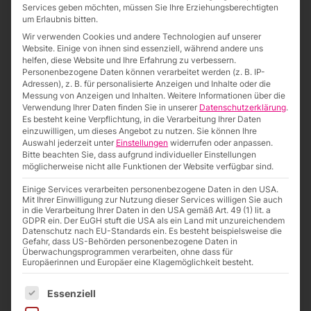
Services geben möchten, müssen Sie Ihre Erziehungsberechtigten
um Erlaubnis bitten.
Wir verwenden Cookies und andere Technologien auf unserer
Website. Einige von ihnen sind essenziell, während andere uns
helfen, diese Website und Ihre Erfahrung zu verbessern.
Personenbezogene Daten können verarbeitet werden (z. B. IP-
Adressen), z. B. für personalisierte Anzeigen und Inhalte oder die
Messung von Anzeigen und Inhalten.
Weitere Informationen über die
Verwendung Ihrer Daten finden Sie in unserer
Datenschutzerklärung
.
Es besteht keine Verpflichtung, in die Verarbeitung Ihrer Daten
einzuwilligen, um dieses Angebot zu nutzen.
Sie können Ihre
Auswahl jederzeit unter
Einstellungen
widerrufen oder anpassen.
Bitte beachten Sie, dass aufgrund individueller Einstellungen
möglicherweise nicht alle Funktionen der Website verfügbar sind.
Einige Services verarbeiten personenbezogene Daten in den USA.
Mit Ihrer Einwilligung zur Nutzung dieser Services willigen Sie auch
in die Verarbeitung Ihrer Daten in den USA gemäß Art. 49 (1) lit. a
GDPR ein. Der EuGH stuft die USA als ein Land mit unzureichendem
Datenschutz nach EU-Standards ein. Es besteht beispielsweise die
Familienfest zum 50sten
Gefahr, dass US-Behörden personenbezogene Daten in
Überwachungsprogrammen verarbeiten, ohne dass für
Ein großes Dankeschön an Mitarbeiter und Familien
Europäerinnen und Europäer eine Klagemöglichkeit besteht.
Allen Grund zu Feiern hatte die…
weiterlesen
Es folgt eine Liste der Service-Gruppen, für die eine Einwilligung
Essenziell