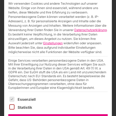
Wir verwenden Cookies und andere Technologien auf unserer
Website. Einige von ihnen sind essenziell, während andere uns
helfen, diese Website und Ihre Erfahrung zu verbessern.
Personenbezogene Daten können verarbeitet werden (z. B. IP-
Adressen), z. B. für personalisierte Anzeigen und Inhalte oder die
Messung von Anzeigen und Inhalten.
Weitere Informationen über die
Verwendung Ihrer Daten finden Sie in unserer
Datenschutzerklärung
.
Es besteht keine Verpflichtung, in die Verarbeitung Ihrer Daten
einzuwilligen, um dieses Angebot zu nutzen.
Sie können Ihre
Auswahl jederzeit unter
Einstellungen
widerrufen oder anpassen.
Bitte beachten Sie, dass aufgrund individueller Einstellungen
möglicherweise nicht alle Funktionen der Website verfügbar sind.
Einige Services verarbeiten personenbezogene Daten in den USA.
Mit Ihrer Einwilligung zur Nutzung dieser Services willigen Sie auch
in die Verarbeitung Ihrer Daten in den USA gemäß Art. 49 (1) lit. a
Guter Start in 2025 mit der WETEC
GDPR ein. Der EuGH stuft die USA als ein Land mit unzureichendem
Wir hoffen, Sie sind genauso gut ins Neue Jahr
Datenschutz nach EU-Standards ein. Es besteht beispielsweise die
Gefahr, dass US-Behörden personenbezogene Daten in
gestartet wie wir und…
weiterlesen
Überwachungsprogrammen verarbeiten, ohne dass für
Europäerinnen und Europäer eine Klagemöglichkeit besteht.
Es folgt eine Liste der Service-Gruppen, für die eine Einwilligung
Essenziell
Statistik